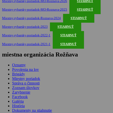
Miestny-rybarsky-poriadok-MO-Roznava-2026
STIAHNUŤ
Miestny-rybarsky-poriadok-MO-Roznava-2025
STIAHNUŤ
Miestny-rybarsky-poriadok-Roznava-2024
STIAHNUŤ
Miestny-rybarsky-poriadok-2023
STIAHNUŤ
Miestny-rybarsky-poriadok-2022-1
STIAHNUŤ
Miestny-rybarsky-poriadok-2021-1
STIAHNUŤ
miestna organizácia Rožňava
Oznamy
Povolenia na lov
Brigády
Miestny poriadok
Správa o činnosti
Zoznam úlovkov
Zarybnenie
Facebook
Galéria
História
Dokumenty na stiahnutie