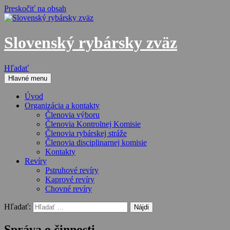
Preskočiť na obsah
Slovenský rybársky zväz
Hľadať
Hlavné menu
Úvod
Organizácia a kontakty
Členovia výboru
Členovia Kontrolnej Komisie
Členovia rybárskej stráže
Členovia disciplinarnej komisie
Kontakty
Revíry
Pstruhové revíry
Kaprové revíry
Chovné revíry
Hľadať:
Správa o činnosti