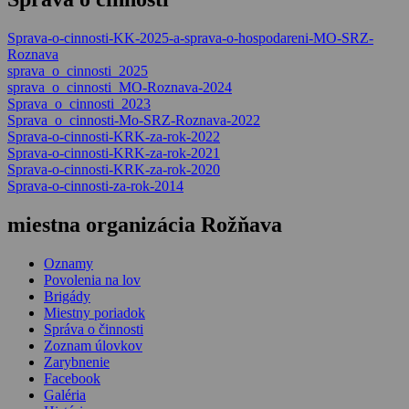
Sprava-o-cinnosti-KK-2025-a-sprava-o-hospodareni-MO-SRZ-
Roznava
sprava_o_cinnosti_2025
sprava_o_cinnosti_MO-Roznava-2024
Sprava_o_cinnosti_2023
Sprava_o_cinnosti-Mo-SRZ-Roznava-2022
Sprava-o-cinnosti-KRK-za-rok-2022
Sprava-o-cinnosti-KRK-za-rok-2021
Sprava-o-cinnosti-KRK-za-rok-2020
Sprava-o-cinnosti-za-rok-2014
miestna organizácia Rožňava
Oznamy
Povolenia na lov
Brigády
Miestny poriadok
Správa o činnosti
Zoznam úlovkov
Zarybnenie
Facebook
Galéria